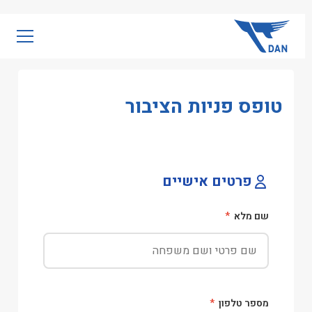
שִׂים
לֵב:
בְּאֲתָר
זֶה
מֻפְעֶלֶת
טופס פניות הציבור
מַעֲרֶכֶת
נָגִישׁ
בִּקְלִיק
הַמְּסַיַּעַת
לִנְגִישׁוּת
פרטים אישיים
הָאֲתָר.
שם מלא
*
מספר טלפון
*