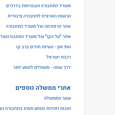
משרד התחבורה והבטיחות בדרכים
הַמִּשְׁתַּמְּשִׁים
בְּתוֹכְנַת
הרשות הארצית לתחבורה ציבורית
קוֹרֵא־מָסָךְ;
אתר הרפורמה של משרד התחבורה
לְחַץ
Control-
אתר "על הקו" של משרד התחבורה
שדו
F10
הופ און - טעינת חוזים ברב קו
לִפְתִיחַת
תַּפְרִיט
רכבת ישראל
נְגִישׁוּת.
דרך שווה - משתלם לנוסע יותר
אתרי ממשלה נוספים
שער הממשלה
חובות וזכויות הנוסע והנהג בתחבורה הצ