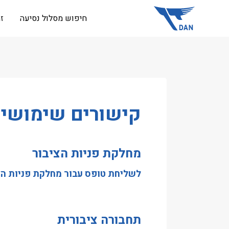
שִׂים
חיפוש מסלול נסיעה
ז
לֵב:
בְּאֲתָר
זֶה
מֻפְעֶלֶת
מַעֲרֶכֶת
נָגִישׁ
בִּקְלִיק
קישורים שימושיי
הַמְּסַיַּעַת
לִנְגִישׁוּת
הָאֲתָר.
מחלקת פניות הציבור
לְחַץ
Control-
לשליחת טופס עבור מחלקת פניות הצ
F11
לְהַתְאָמַת
הָאֲתָר
תחבורה ציבורית
לְעִוְורִים