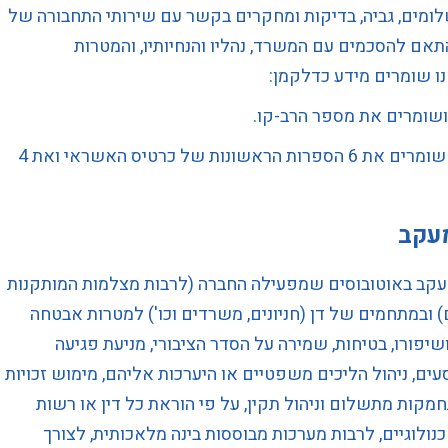
שלומים, גביה, בדיקות ומחקרים בקשר עם שירותי התחבורה של
תאם להסכמים עם המשרד, נהליו והנחיותיו, והמטרות
ושומרים את מספר הרב-קו.
תשלום באמצעות כרטיס אשראי – אנו שומרים את 6 הספרות הראשונות של כרטיס האשראי ואת 4
עקב
עקב באוטובוסים שמפעילה החברה (לרבות מצלמות המותקנות
 ובמתחמים של דן (חניונים, משרדים וכו') למטרות אבטחה
שיפורו, בטיחות, שמירה על הסדר הציבורי, מניעת פגיעה
ים, ניהול הליכים משפטיים או היערכות אליהם, מימוש זכויות
תחמקות מתשלום וניהול תקין, על פי הוראת כל דין או רשות
נולוגיים, לרבות מערכות מבוססות בינה מלאכותית, לצורך