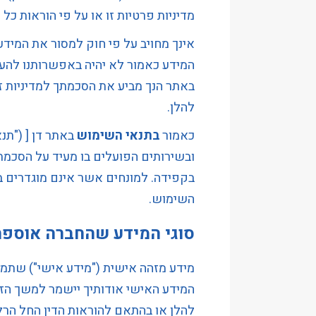
מדיניות פרטיות זו או על פי הוראות כל ד
הַמִּשְׁתַּמְּשִׁים
בְּתוֹכְנַת
אינך מחויב על פי חוק למסור את המידע
קוֹרֵא־מָסָךְ;
המידע כאמור לא יהיה באפשרותנו להע
לְחַץ
באתר הנך מביע את הסכמתך למדיניות זו 
Control-
להלן.
F10
לִפְתִיחַת
כאמור
בתנאי השימוש
באתר דן [ ("תנ
תַּפְרִיט
ובשירותים הפועלים בו מעיד על הסכמתך
נְגִישׁוּת.
בקפידה. למונחים אשר אינם מוגדרים ב
השימוש.
סוגי המידע שהחברה אוספת
מידע מזהה אישית ("מידע אישי") שתמס
המידע האישי אודותיך יישמר למשך ה
להלן או בהתאם להוראות הדין החל הרלו