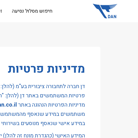
שִׂים
חיפוש מסלול נסיעה
ז
לֵב:
בְּאֲתָר
זֶה
מֻפְעֶלֶת
מַעֲרֶכֶת
נָגִישׁ
בִּקְלִיק
מדיניות פרטיות
הַמְּסַיַּעַת
לִנְגִישׁוּת
דן חברה לתחבורה ציבורית בע"מ (להלן: 
הָאֲתָר.
לְחַץ
פרטיות המשתמשים באתר דן (להלן: "הא
Control-
מדיניות הפרטיות הנהוגה באתר
n.co.il
F11
משתמשים במידע שנאסף מהמשתמשים ב
לְהַתְאָמַת
במידע אישי שנאסף מנוסעים בשירותי 
הָאֲתָר
המידע האישי (כהגדרת מונח זה להלן) 
לְעִוְורִים