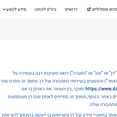
מנים ומסלולים
דרושים
ביה״ס לנהיגה
מידע לנוסע
"דן" או "אנו" או "החברה") רואה חשיבות רבה בשמירה על
תר") והנוסעים בשירותי התחבורה של דן. מסמך זה מפרט מהי
https://www.da
וסוקר, בין השאר, את האופן בו אנו
אתר. בנוסף, מסמך זה מתייחס לאופן שבו דן משתמשת
התחבורה שלה.
ישמר במאגרי מידע של דן והשימוש בו ייעשה בהתאם להוראות