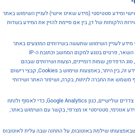
י
ישי ומידע סטטיסטי (מידע שאינו אישי) לעניין השימוש באתר
רות הלקוחות של דן, בין אם סיימת להזין את המידע בשדות
מידע לעניין השימוש שתעשה בשירותים המוצעים באתר
וגלישתך ברשת. המידע עשוי לכלול, בין השאר, פרטים בנוגע למקום המחשב וכתובת ה-IP
סוג הדפדפן, שמות דומיינים, הצעות ושירותים שבהם
התעניינת, ועוד. אנחנו רשאים לאסוף מידע זה, בין היתר, באמצעות שימוש ב Cookies, קבצי רישום
ף משמש את החברה לניתוח, בקרה, ושיפור האתר ושירותי
אנחנו עשויים להשתמש בשירותים של צדדים שלישיים, כגון Google Analytics, כדי לאסוף ולנתח
ידע אנונימי, סטטיסטי או מצרפי, בקשר עם השימוש באתר,
באמצעותו שילמת באוטובוס, על התחנה שבה עלית לאוטובוס