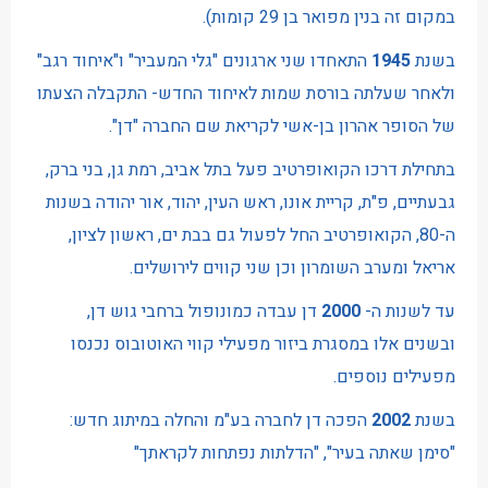
במקום זה בנין מפואר בן 29 קומות).
בשנת
1945
התאחדו שני ארגונים "גלי המעביר" ו"איחוד רגב"
ולאחר שעלתה בורסת שמות לאיחוד החדש- התקבלה הצעתו
של הסופר אהרון בן-אשי לקריאת שם החברה "דן".
בתחילת דרכו הקואופרטיב פעל בתל אביב, רמת גן, בני ברק,
גבעתיים, פ"ת, קריית אונו, ראש העין, יהוד, אור יהודה בשנות
ה-80, הקואופרטיב החל לפעול גם בבת ים, ראשון לציון,
אריאל ומערב השומרון וכן שני קווים לירושלים.
עד לשנות ה-
2000
דן עבדה כמונופול ברחבי גוש דן,
ובשנים אלו במסגרת ביזור מפעילי קווי האוטובוס נכנסו
מפעילים נוספים.
בשנת
2002
הפכה דן לחברה בע"מ והחלה במיתוג חדש:
"סימן שאתה בעיר", "הדלתות נפתחות לקראתך"