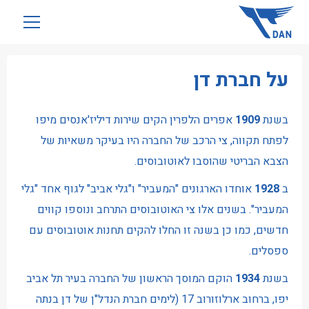
שִׂים
לֵב:
בְּאֲתָר
זֶה
על חברת דן
מֻפְעֶלֶת
מַעֲרֶכֶת
נָגִישׁ
בשנת
1909
אפרים הלפרין הקים שירות דיליז'אנסים מיפו
בִּקְלִיק
לפתח תקווה, צי הרכב של החברה היו בעיקר משאיות של
הַמְּסַיַּעַת
הצבא הבריטי שהוסבו לאוטובוסים.
לִנְגִישׁוּת
ב
1928
אוחדו הארגונים "המעביר" ו"גלי אביב" לגוף אחד "גלי
הָאֲתָר.
המעביר". בשנים אלו צי האוטובוסים התרחב ונוספו קווים
חדשים, כמו כן בשנה זו החלו להקים תחנות אוטובוסים עם
ספסלים.
בשנת
1934
הוקם המוסך הראשון של החברה בעיר תל אביב
יפו, ברחוב ארלוזורוב 17 (לימים חברת הנדל"ן של דן בנתה