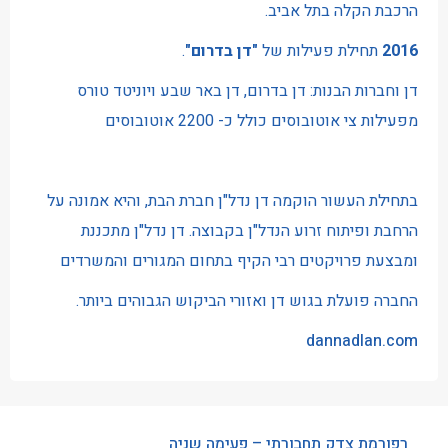
הרכבת הקלה בתל אביב.
2016
תחילת פעילות של
"דן בדרום"
.
דן וחברות הבנות: דן בדרום, דן באר שבע ויוניטד טורס
מפעילות צי אוטובוסים כולל כ- 2200 אוטובוסים
בתחילת העשור הוקמה דן נדל"ן חברת הבת, והיא אמונה על
הרחבת ופיתוח זרוע הנדל"ן בקבוצה. דן נדל"ן מתכננת
ומבצעת פרויקטים רבי הקיף בתחום המגורים והמשרדים
החברה פועלת בגוש דן ואזורי הביקוש הגבוהים ביותר.
dannadlan.com
רפורמת צדק תחבורתי – פעימה שניה