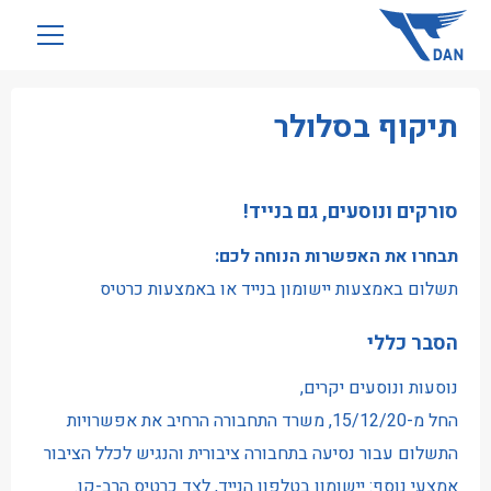
שִׂים
לֵב:
בְּאֲתָר
זֶה
תיקוף בסלולר
מֻפְעֶלֶת
מַעֲרֶכֶת
נָגִישׁ
סורקים ונוסעים, גם בנייד!
בִּקְלִיק
הַמְּסַיַּעַת
תבחרו את האפשרות הנוחה לכם:
לִנְגִישׁוּת
תשלום באמצעות יישומון בנייד או באמצעות כרטיס
הָאֲתָר.
הסבר כללי
נוסעות ונוסעים יקרים,
החל מ-15/12/20, משרד התחבורה הרחיב את אפשרויות
התשלום עבור נסיעה בתחבורה ציבורית והנגיש לכלל הציבור
אמצעי נוסף: יישומון בטלפון הנייד, לצד כרטיס הרב-קו.