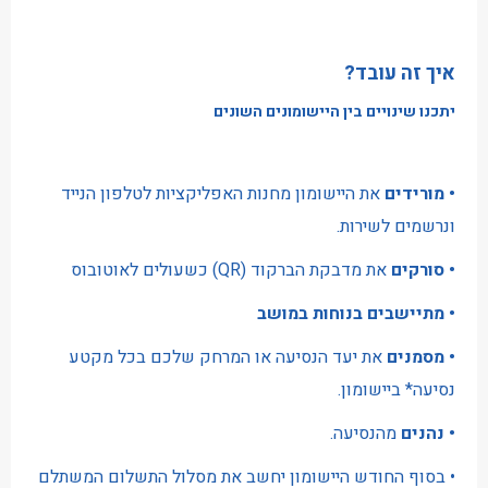
איך זה עובד?
יתכנו שינויים בין היישומונים השונים
• מורידים
את היישומון מחנות האפליקציות לטלפון הנייד
ונרשמים לשירות.
• סורקים
את מדבקת הברקוד (QR) כשעולים לאוטובוס
• מתיישבים בנוחות במושב
• מסמנים
את יעד הנסיעה או המרחק שלכם בכל מקטע
נסיעה* ביישומון.
• נהנים
מהנסיעה.
• בסוף החודש היישומון יחשב את מסלול התשלום המשתלם