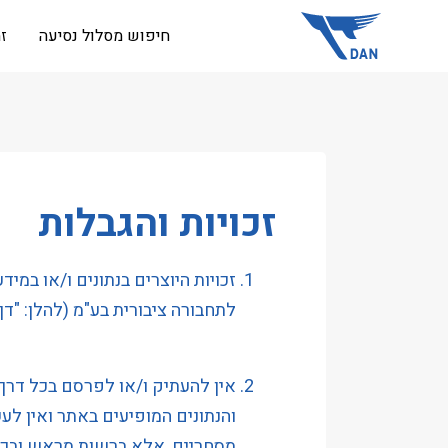
שִׂים
חיפוש מסלול נסיעה
ז
לֵב:
בְּאֲתָר
זֶה
מֻפְעֶלֶת
מַעֲרֶכֶת
נָגִישׁ
בִּקְלִיק
זכויות והגבלות
הַמְּסַיַּעַת
לִנְגִישׁוּת
זכויות היוצרים בנתונים ו/או במיד
הָאֲתָר.
לְחַץ
לתחבורה ציבורית בע"מ (להלן: "ד
Control-
F11
אין להעתיק ו/או לפרסם בכל דרך
לְהַתְאָמַת
והנתונים המופיעים באתר ואין ל
הָאֲתָר
לְעִוְורִים
מסחריים, אלא ברשות מראש ובכת