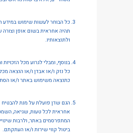
הַמִּשְׁתַּמְּשִׁים
בְּתוֹכְנַת
כל הבוחר לעשות שימוש במידע המ
קוֹרֵא־מָסָךְ;
תהיה אחראית בשום אופן וצורה 
לְחַץ
Control-
ולתוצאותיו.
F10
לִפְתִיחַת
בנוסף, ומבלי לגרוע מכל הזכויות ו
תַּפְרִיט
נְגִישׁוּת.
כל נזק ו/או אבדן ו/או הוצאה מכל
כתוצאה משימוש באתר ו/או הסתמכו
הגם שדן פועלת על מנת להבטיח כי
אחראית לכל טעות, שגיאה, השמטה,
המתפרסמים באתר, ולרבות שינויים 
ביטול קווי שירות ו/או העתקתם.