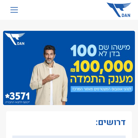
שִׂים
לֵב:
בְּאֲתָר
זֶה
מֻפְעֶלֶת
מַעֲרֶכֶת
נָגִישׁ
בִּקְלִיק
הַמְּסַיַּעַת
לִנְגִישׁוּת
הָאֲתָר.
דרושים: