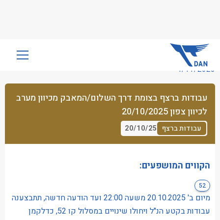
שִׂים
לֵב:
4/11/2025
בְּאֲתָר
זֶה
עבודות ברצף בצומת דרך השלום/המאבק מכיוון מערב
מֻפְעֶלֶת
לכיוון צפון 20/10/2025
מַעֲרֶכֶת
נָגִישׁ
20/10/25
עבודות ברצף
בִּקְלִיק
הַמְּסַיַּעַת
לִנְגִישׁוּת
הקווים המושפעים:
הָאֲתָר.
52
מיום ב' 20.10.2025 משעה 22:00 ועד הודעה חדשה, תתבצענה
עבודות בקטע הנ"ל ויחולו שינויים במסלול קו 52, כדלקמן