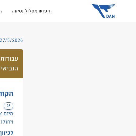
שִׂים
חיפוש מסלול נסיעה
ז
לֵב:
בְּאֲתָר
זֶה
מֻפְעֶלֶת
27/5/2026
מַעֲרֶכֶת
נָגִישׁ
עבודות 
בִּקְלִיק
הנביאים/פ
הַמְּסַיַּעַת
לִנְגִישׁוּת
הָאֲתָר.
הקוו
לְחַץ
Control-
25
F11
לְהַתְאָמַת
ויחולו
הָאֲתָר
לכיוון
לְעִוְורִים