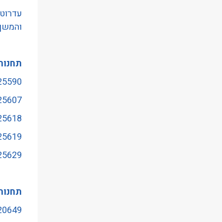
הַמִּשְׁתַּמְּשִׁים
עדרוטש
בְּתוֹכְנַת
והמשךב
קוֹרֵא־מָסָךְ;
לְחַץ
תחנות
Control-
F10
25590 -שד' רוטשילד/חשמונ
לִפְתִיחַת
25607- דיזנגוף סנטר/שדרות בן צ
תַּפְרִיט
25618- המלך ג'ורג'/זמנ
נְגִישׁוּת.
25619- כיכר מסריק/המלך ג'ו
25629- כיכר רבין/מלכי יש
תחנות
20649 -החשמונאים/שד' רוטש