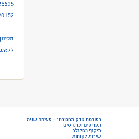
25625 -לונדון מיניסטור/אבן גבי
20152- כיכר רבין/אבן גבי
מכיוון
ללאשינ
רפורמת צדק תחבורתי – פעימה שניה
תעריפים וכרטיסים
תיקוף בסלולר
שירות לקוחות