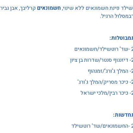
ילד פינת חשמונאים ללא שינוי,
חשמונאים
קרליבך, אבן גבירו
מסלול הרגיל.
מבוטלות:
אים
יון
הוף
רג'
ראל
חדשות:
ילד