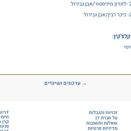
רול
רול
קלצ'קין:
וי
→ עדכונים ושינויים
דרוש
זכויות והגבלות
חיפו
על חברת דן
קרן 
שאלות ותשובות
פניות
מדיניות פרטיות