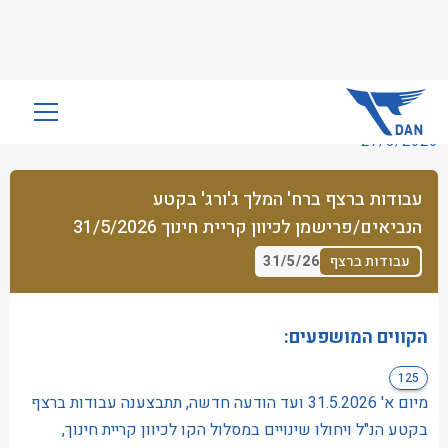
שִׂים
לֵב:
27/5/2026
בְּאֲתָר
זֶה
עבודות ברצף ברח' המלך ג'ורג' בקטע
מֻפְעֶלֶת
הנביאים/פרישמן לכיוון קריית חינוך 31/5/2026
מַעֲרֶכֶת
נָגִישׁ
31/5/26
עבודות ברצף
בִּקְלִיק
הַמְּסַיַּעַת
לִנְגִישׁוּת
הקווים המושפעים:
הָאֲתָר.
125
מיום א' 31.5.2026 ועד הודעה חדשה, תתבצענה עבודות ברצף
בקטע הנ"ל ויחולו שינויים במסלול הקו לכיוון קריית חינוך,