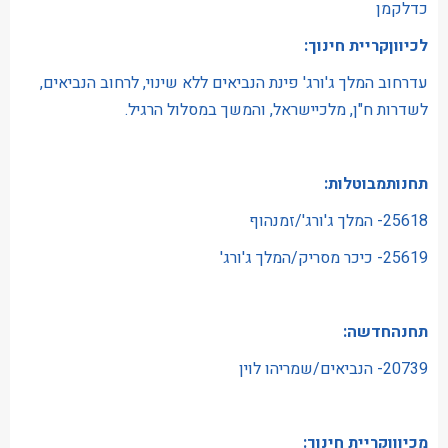
כדלקמן
לכיווןקריית חינוך:
עדרחוב המלך ג'ורג' פינת הנביאים ללא שינוי, לרחוב הנביאים,
לשדרות ח"ן, מלכיישראל, והמשך במסלול הרגיל.
תחנותמבוטלות:
25618- המלך ג'ורג'/זמנהוף
25619- כיכר מסריק/המלך ג'ורג'
תחנהחדשה:
20739- הנביאים/שמריהו לוין
מכיווןקריית חינוך: