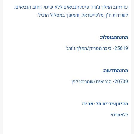
עדרחוב המלך ג'ורג' פינת הנביאים ללא שינוי, רחוב הנביאים,
לשדרות ח"ן, מלכיישראל, והמשך במסלול הרגיל.
תחנהמבוטלת:
25619- כיכר מסריק/המלך ג'ורג'
תחנהחדשה:
20739- הנביאים/שמריהו לוין
מכיווןעיריית תל-אביב:
ללאשינוי