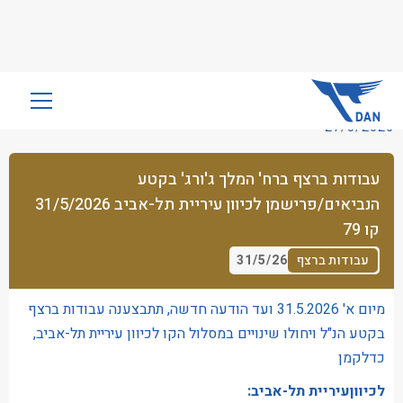
שִׂים
לֵב:
27/5/2026
בְּאֲתָר
זֶה
עבודות ברצף ברח' המלך ג'ורג' בקטע
מֻפְעֶלֶת
הנביאים/פרישמן לכיוון עיריית תל-אביב 31/5/2026
מַעֲרֶכֶת
נָגִישׁ
קו 79
בִּקְלִיק
31/5/26
עבודות ברצף
הַמְּסַיַּעַת
לִנְגִישׁוּת
מיום א' 31.5.2026 ועד הודעה חדשה, תתבצענה עבודות ברצף
הָאֲתָר.
בקטע הנ"ל ויחולו שינויים במסלול הקו לכיוון עיריית תל-אביב,
כדלקמן
לכיווןעיריית תל-אביב: