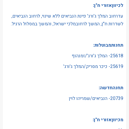
לכיווןאזורי ח"ן:
עדרחוב המלך ג'ורג' פינת הנביאים ללא שינוי, לרחוב הנביאים,
לשדרות ח"ן, המשך לרחובמלכי ישראל, והמשך במסלול הרגיל.
תחנותמבוטלות:
25618- המלך ג'ורג'/זמנהוף
25619- כיכר מסריק/המלך ג'ורג'
תחנהחדשה:
20739- הנביאים/שמריהו לוין
מכיווןאזורי ח"ן: