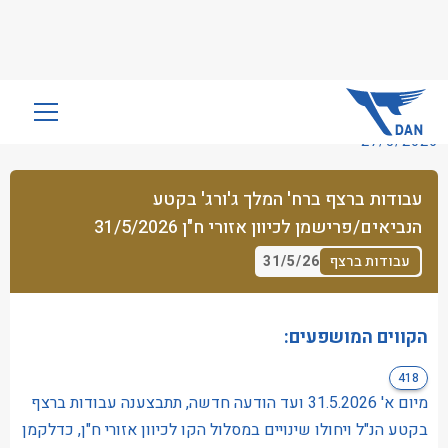
שִׂים
לֵב:
27/5/2026
בְּאֲתָר
זֶה
עבודות ברצף ברח' המלך ג'ורג' בקטע
מֻפְעֶלֶת
הנביאים/פרישמן לכיוון אזורי ח"ן 31/5/2026
מַעֲרֶכֶת
נָגִישׁ
31/5/26
עבודות ברצף
בִּקְלִיק
הַמְּסַיַּעַת
לִנְגִישׁוּת
הקווים המושפעים:
הָאֲתָר.
418
מיום א' 31.5.2026 ועד הודעה חדשה, תתבצענה עבודות ברצף
בקטע הנ"ל ויחולו שינויים במסלול הקו לכיוון אזורי ח"ן, כדלקמן