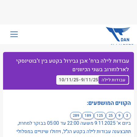
שִׂים
לֵב:
9/11/2025
בְּאֲתָר
זֶה
עבודות לילה ברח' אבן גבירול בקטע בין ז'בוטינסקי
מֻפְעֶלֶת
לארלוזורוב בשני הכיוונים
מַעֲרֶכֶת
נָגִישׁ
10/11/25
-
9/11/25
עבודות לילה
בִּקְלִיק
הַמְּסַיַּעַת
לִנְגִישׁוּת
הקווים המושפעים:
הָאֲתָר.
289
189
125
25
9
3
ביום א' 9.11.2025 משעה 22:00 עד 05:00 בבוקר למחרת,
תתבצענה עבודות לילה בקטע הנ"ל, ויחולו שינויים במסלולי