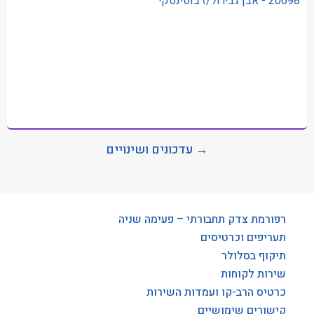
20698 - אבן גבירול/ז'בוטינסקי
→ עדכונים ושינויים
רפורמת צדק תחבורתי – פעימה שניה
תעריפים וכרטיסים
תיקוף בסלולר
שירות לקוחות
כרטיס הרב-קו ועמדות השירות
קישורים שימושיים