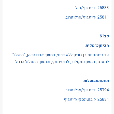
25833 -דיזנגוף/בזל
25811 -דיזנגוף/ארלוזורוב
קו:61
מכיווןכרמלית:
עד ריינספינת בן גוריון ללא שינוי, המשך אדם הכהן, "במזלג"
למאנגר, המשךסוקולוב, ז'בוטינסקי, והמשך במסלול הרגיל.
תחנותמבוטלות:
25794 -דיזנגוף/ארלוזורוב
25831 -ז'בוטינסקי/דיזנגוף