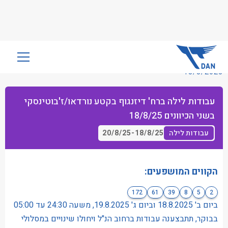
שִׂים
לֵב:
18/8/2025
בְּאֲתָר
זֶה
עבודות לילה ברח' דיזנגוף בקטע נורדאו/ז'בוטינסקי
מֻפְעֶלֶת
בשני הכיוונים 18/8/25
מַעֲרֶכֶת
נָגִישׁ
20/8/25
-
18/8/25
עבודות לילה
בִּקְלִיק
הַמְּסַיַּעַת
לִנְגִישׁוּת
הקווים המושפעים:
הָאֲתָר.
172
61
39
8
5
2
ביום ב' 18.8.2025 וביום ג' 19.8.2025, משעה 24:30 עד 05:00
בבוקר, תתבצענה עבודות ברחוב הנ"ל ויחולו שינויים במסלולי