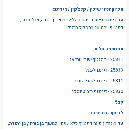
מכיווןחניון שיכון / קלצ'קין / רידינג:
עד דיזנגוףפינת בן יהודה ללא שינוי, בן יהודה, ארלוזורוב,
דיזנגוף, והמשך במסלול הרגיל.
תחנותמבוטלות:
25841 –דיזנגוף/שד' נורדאו
25833 -דיזנגוף/בזל
25811 -דיזנגוף/ארלוזורוב
25830 -דיזנגוף/ז'בוטינסקי
קו:5
לכיווןרכבת מרכז:
עד בןגוריון פינת דיזנגוף ללא שינוי,
המשך בן גוריון, בן יהודה
,