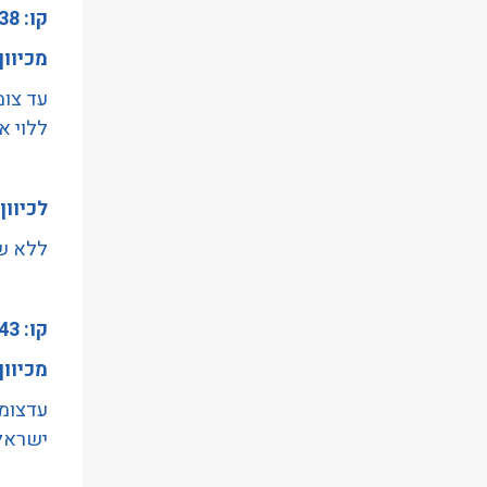
קו: 38
הַמִּשְׁתַּמְּשִׁים
בְּתוֹכְנַת
מכיוון
קוֹרֵא־מָסָךְ;
עד צומ
לְחַץ
ללוי אשכול
Control-
F10
לִפְתִיחַת
לכיוון
תַּפְרִיט
ללא שי
נְגִישׁוּת.
קו: 43
מכיוו
עדצומת
ישראל,