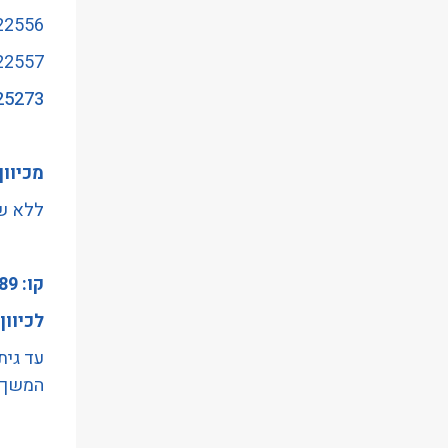
22556 - בניין פנורמה/דרך בן 
22557 - קריית שלום/דרך בן 
25273- ת. רכבת צומת חולון/לוי א
מכיוון
ללא שי
קו: 289
לכיוון
עד גית
המשךמק