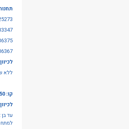
תחנות
25273 - ת. רכבת צומתחולון/לוי א
33347 -כיכר הלוחמים/קו
36375 -תיאטרון חולון/ק
36367- ויצמן/סוקול
לכיוון
ללא שי
קו: 50
לכיוון
עד בן 
למתחםה