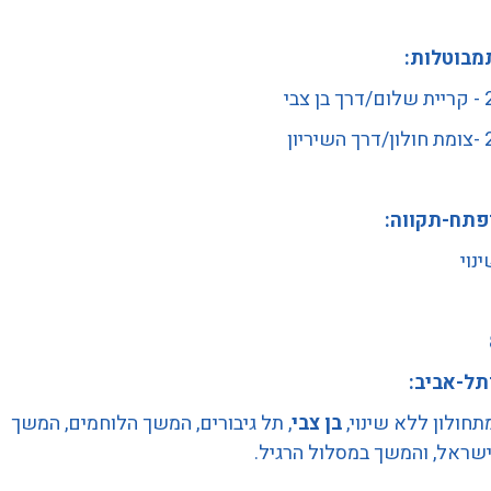
מבוטלות:
צבי
יון
ןפתח-תקווה:
נוי
תל-אביב:
תחולון ללא שינוי,
בן צבי
, תל גיבורים, המשך הלוחמים, המשך
שראל, והמשך במסלול הרגיל.