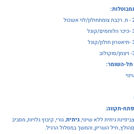
מבוטלות:
שכול
גל
וגל
וב
 תל-השומר:
נוי
פתח-תקווה:
צביפינת גיתית ללא שינוי,
גיתית
, גורי, קיבוץ גלויות, מסביב
ולץ, חיל השריון, והמשך במסלול הרגיל.