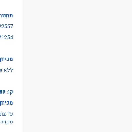
תחנות
22557 - קריית שלום/דרך בן 
21254 -צומת חולון/דרך השיר
מכיוו
ללא שי
קו: 89
מכיוון
עד צומ
מקווהי