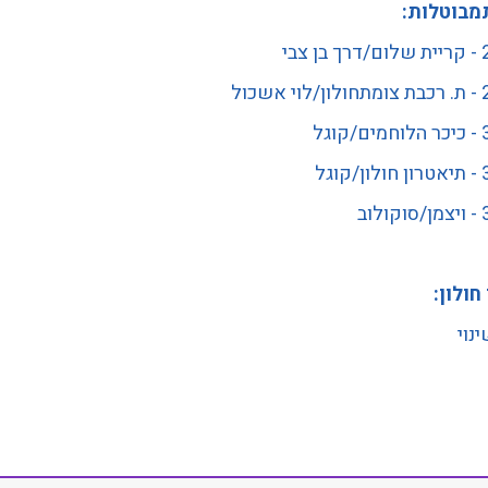
מבוטלות:
צבי
שכול
וגל
וגל
וב
חולון:
נוי