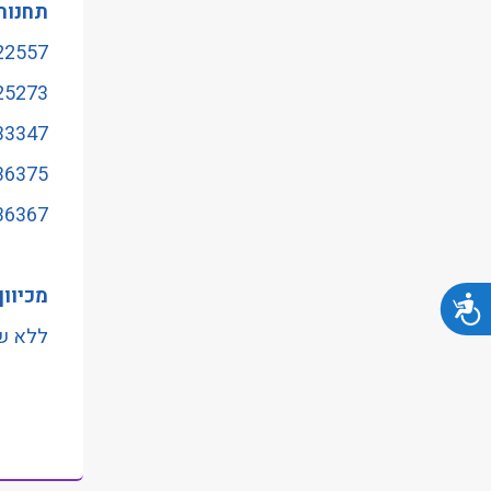
תחנות
22557 - קריית שלום/דרך בן 
25273 - ת. רכבת צומתחולון/לוי א
33347 - כיכר הלוחמים/ק
36375 - תיאטרון חולון/ק
36367 - ויצמן/סוקול
מכיוון 
נגישות
ללא שי