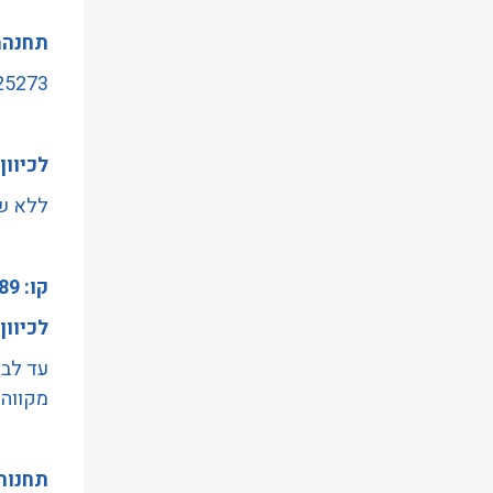
תחנהמ
25273 - ת.רכבת צומת חולון/לוי א
לכיוון
ללא שי
קו: 189
לכיוון
עד לבו
מקווה 
תחנות