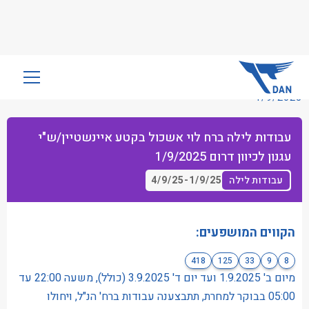
שִׂים
לֵב:
1/9/2025
בְּאֲתָר
זֶה
עבודות לילה ברח לוי אשכול בקטע איינשטיין/ש"י
מֻפְעֶלֶת
עגנון לכיוון דרום 1/9/2025
מַעֲרֶכֶת
נָגִישׁ
4/9/25
-
1/9/25
עבודות לילה
בִּקְלִיק
הַמְּסַיַּעַת
לִנְגִישׁוּת
הקווים המושפעים:
הָאֲתָר.
418
125
33
9
8
מיום ב' 1.9.2025 ועד יום ד' 3.9.2025 (כולל), משעה 22:00 עד
05:00 בבוקר למחרת, תתבצענה עבודות ברח' הנ"ל, ויחולו