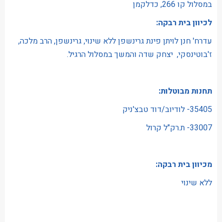
במסלול קו 266, כדלקמן
לכיוון בית רבקה:
עדרח' חנן לויתן פינת גרינשפן ללא שינוי, גרינשפן, הרב מלכה,
ז'בוטינסקי, יצחק שדה והמשך במסלול הרגיל.
תחנות מבוטלות:
35405- לודיוב/דוד טבצ'ניק
33007- ת.רק"ל קרול
מכיוון בית רבקה:
ללא שינוי