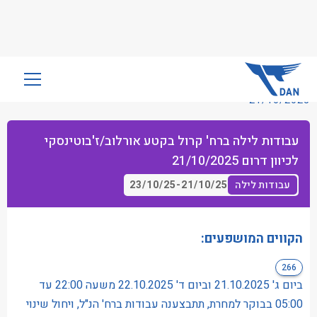
שִׂים
לֵב:
21/10/2025
בְּאֲתָר
זֶה
עבודות לילה ברח' קרול בקטע אורלוב/ז'בוטינסקי
מֻפְעֶלֶת
לכיוון דרום 21/10/2025
מַעֲרֶכֶת
נָגִישׁ
23/10/25
-
21/10/25
עבודות לילה
בִּקְלִיק
הַמְּסַיַּעַת
לִנְגִישׁוּת
הקווים המושפעים:
הָאֲתָר.
266
ביום ג' 21.10.2025 וביום ד' 22.10.2025 משעה 22:00 עד
05:00 בבוקר למחרת, תתבצענה עבודות ברח' הנ"ל, ויחול שינוי