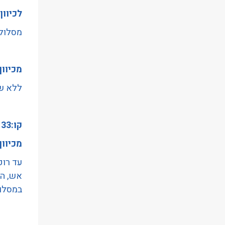
הַמִּשְׁתַּמְּשִׁים
לכיוון
בְּתוֹכְנַת
מסלולי
קוֹרֵא־מָסָךְ;
לְחַץ
Control-
מכיוון
F10
ללא שי
לִפְתִיחַת
תַּפְרִיט
נְגִישׁוּת.
קו:133
מכיוון
עד רוק
אש, המ
במסלול