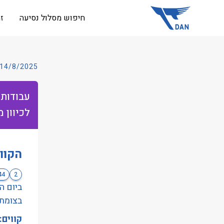
שִׂים
חיפוש מסלול נסיעה
ז
לֵב:
בְּאֲתָר
זֶה
מֻפְעֶלֶת
14/8/2025
מַעֲרֶכֶת
נָגִישׁ
עבודות
בִּקְלִיק
לכיוון 
הַמְּסַיַּעַת
לִנְגִישׁוּת
הָאֲתָר.
הקוו
לְחַץ
Control-
44
2
F11
לְהַתְאָמַת
בצומת הנ"ל
הָאֲתָר
קווים:189, 44, 2
לְעִוְורִים