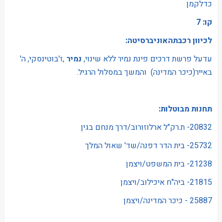
כדלקמן
קו: 7
לכיוון רכבתהאוניברסיטה:
עדעל פרשת דרכים פינת נמיר ללא שינוי,
נמיר
,ז'בוטינסקי, ה'
באייר(כיכר המדינה) והמשך במסלול הרגיל.
תחנות מבוטלות:
20832- ת.רק"ל ארלוזורוב/דרך מנחם בגין
25732- בית הדר דפנה/שד' שאול המלך
21238- בית המשפט/ויצמן
21815- ביה"ח איכילוב/ויצמן
25887 - כיכר המדינה/ויצמן