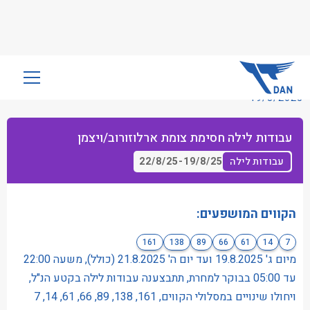
שִׂים
לֵב:
19/8/2025
בְּאֲתָר
זֶה
עבודות לילה חסימת צומת ארלוזורוב/ויצמן
מֻפְעֶלֶת
מַעֲרֶכֶת
22/8/25
-
19/8/25
עבודות לילה
נָגִישׁ
בִּקְלִיק
הַמְּסַיַּעַת
הקווים המושפעים:
לִנְגִישׁוּת
161
138
89
66
61
14
7
הָאֲתָר.
מיום ג' 19.8.2025 ועד יום ה' 21.8.2025 (כולל), משעה 22:00
עד 05:00 בבוקר למחרת, תתבצענה עבודות לילה בקטע הנ"ל,
ויחולו שינויים במסלולי הקווים, 161, 138, 89, 66, 61, 14, 7