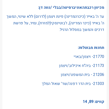
מכיוון רכבתהאוניברסיטה/בבלי /נווה דן:
עד ה' באייר (כיכרהמדינה) פינת ויצמן (לדרום) ללא שינוי, המשך
ה' באייר (כיכר המדינה), ז'בוטינסקי(למזרח), נמיר, על פרשת
דרכים והמשך במסלול הרגיל.
תחנות מבוטלות:
21770- ויצמן/בארי
21173- ביה"ח איכילוב/ויצמן
21206 - בית המשפט/ויצמן
21303- בית הדר דפנה/שד' שאול המלך
קווים: 89, 14