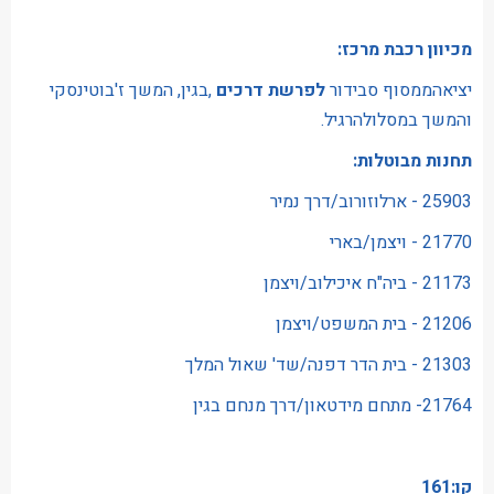
מכיוון רכבת מרכז:
יציאהממסוף סבידור
לפרשת דרכים
,בגין, המשך ז'בוטינסקי
והמשך במסלולהרגיל.
תחנות מבוטלות:
25903 - ארלוזורוב/דרך נמיר
21770 - ויצמן/בארי
21173 - ביה"ח איכילוב/ויצמן
21206 - בית המשפט/ויצמן
21303 - בית הדר דפנה/שד' שאול המלך
21764- מתחם מידטאון/דרך מנחם בגין
קו:161