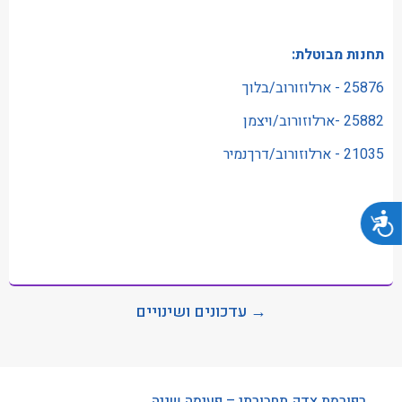
תחנות מבוטלת:
25876 - ארלוזורוב/בלוך
25882 -ארלוזורוב/ויצמן
21035 - ארלוזורוב/דרךנמיר
נגישות
→ עדכונים ושינויים
רפורמת צדק תחבורתי – פעימה שניה