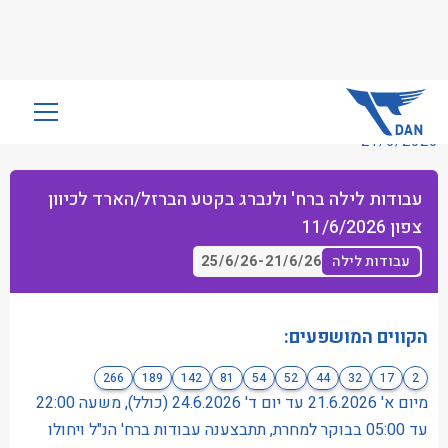
שִׂים
לֵב:
21/6/2026
בְּאֲתָר
זֶה
עבודות לילה ברח' ולנברג בקטע הברזל/הארד לכיוון
מֻפְעֶלֶת
צפון 11/6/2026
מַעֲרֶכֶת
נָגִישׁ
25/6/26
-
21/6/26
עבודות לילה
בִּקְלִיק
הַמְּסַיַּעַת
לִנְגִישׁוּת
הקווים המושפעים:
הָאֲתָר.
266
189
142
81
54
52
44
32
17
2
מיום א' 21.6.2026 עד יום ד' 24.6.2026 (כולל), משעה 22:00
עד 05:00 בבוקר למחרת, תתבצענה עבודות ברח' הנ"ל ויחולו