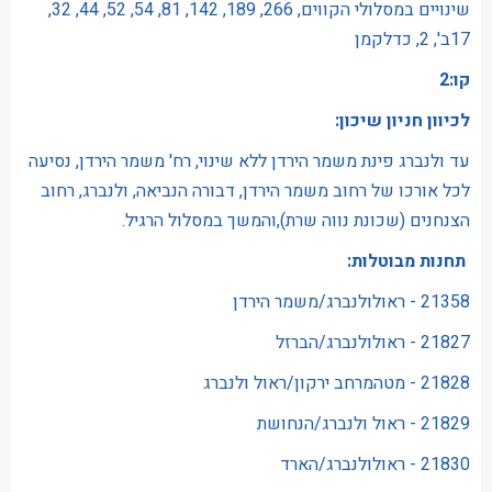
שינויים במסלולי הקווים, 266, 189, 142, 81, 54, 52, 44, 32,
17ב', 2, כדלקמן
קו:2
לכיוון חניון שיכון:
עד ולנברג פינת משמר הירדן ללא שינוי, רח' משמר הירדן, נסיעה
לכל אורכו של רחוב משמר הירדן, דבורה הנביאה, ולנברג, רחוב
הצנחנים (שכונת נווה שרת),והמשך במסלול הרגיל.
תחנות מבוטלות:
21358 - ראולולנברג/משמר הירדן
21827 - ראולולנברג/הברזל
21828 - מטהמרחב ירקון/ראול ולנברג
21829 - ראול ולנברג/הנחושת
21830 - ראולולנברג/הארד