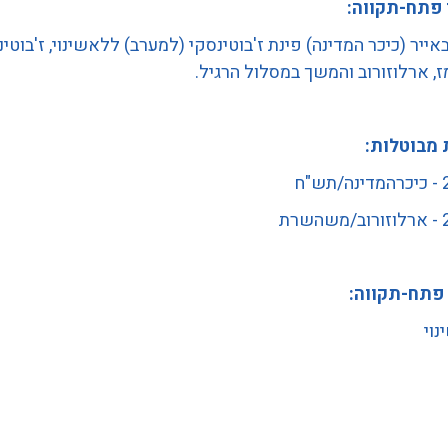
 פתח-תקווה:
באייר (כיכר המדינה) פינת ז'בוטינסקי (למערב) ללאשינוי, ז'בוטינ
ז, ארלוזורוב והמשך במסלול הרגיל.
 מבוטלות:
"ח
רת
 פתח-תקווה:
וי