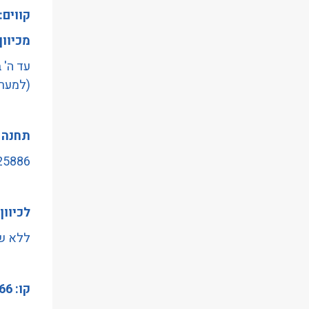
קווים: 89,14, 
הַמִּשְׁתַּמְּשִׁים
בְּתוֹכְנַת
מכיוון
קוֹרֵא־מָסָךְ;
עד ה' 
לְחַץ
(למערב
Control-
F10
לִפְתִיחַת
תחנה 
תַּפְרִיט
25886 - כיכרהמדינה/תש
נְגִישׁוּת.
לכיוון
ללא שי
קו: 66