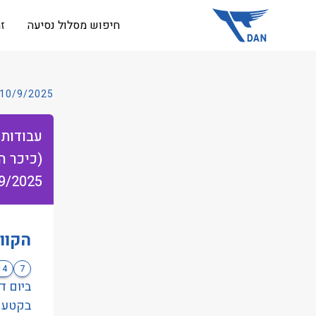
שִׂים
חיפוש מסלול נסיעה
ז
לֵב:
בְּאֲתָר
זֶה
מֻפְעֶלֶת
10/9/2025
מַעֲרֶכֶת
נָגִישׁ
עבודות 
בִּקְלִיק
(כיכר ה
הַמְּסַיַּעַת
לִנְגִישׁוּת
9/2025
הָאֲתָר.
לְחַץ
הקוו
Control-
F11
14
7
לְהַתְאָמַת
הָאֲתָר
בקטע הנ"ל
לְעִוְורִים