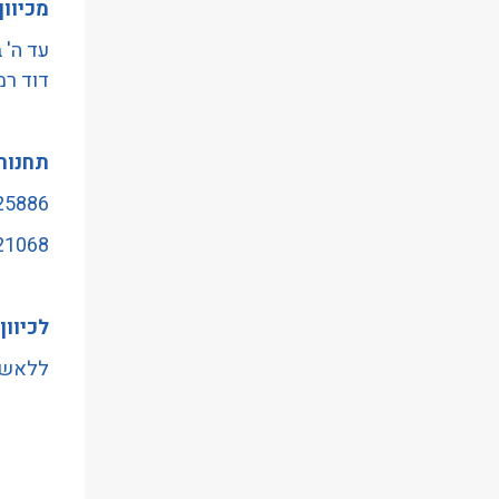
מכיוון
עד ה' 
דוד רמ
תחנות
25886 - כיכרהמדינה/תש
21068 - ארלוזורוב/משהש
לכיוון
ללאשינ