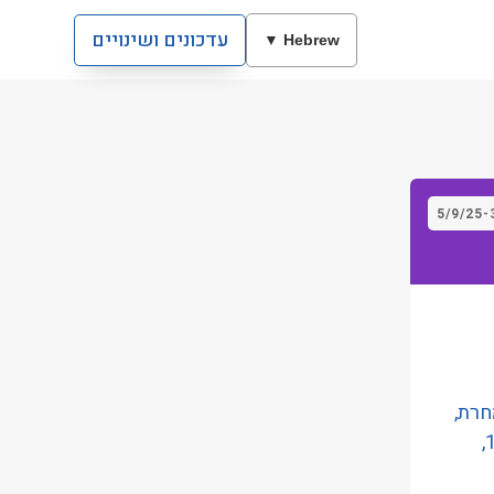
עדכונים ושינויים
Hebrew ▼
5/9/25
-
 עד 05:00 בבוקר למחרת,
תתבצענה עבודות בקטע הנ"ל, ויחולו שינויים במסלולי הקווים, 418, 172,