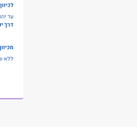
לכיוון
הַמִּשְׁתַּמְּשִׁים
בְּתוֹכְנַת
עד יהו
קוֹרֵא־מָסָךְ;
דרך יפ
לְחַץ
Control-
מכיוון
F10
לִפְתִיחַת
ללא שי
תַּפְרִיט
נְגִישׁוּת.