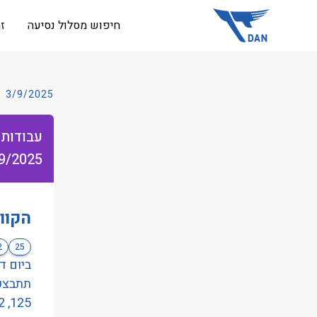
שִׂים
חיפוש מסלול נסיעה
ז
לֵב:
בְּאֲתָר
זֶה
מֻפְעֶלֶת
3/9/2025
מַעֲרֶכֶת
נָגִישׁ
עבודות 
בִּקְלִיק
9/2025
הַמְּסַיַּעַת
לִנְגִישׁוּת
הָאֲתָר.
הקוו
לְחַץ
Control-
2
25
F11
לְהַתְאָמַת
הָאֲתָר
125, 72, 25, כדלקמן
לְעִוְורִים