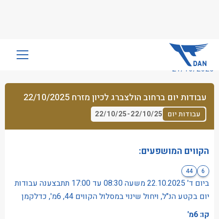
שִׂים
לֵב:
21/10/2025
בְּאֲתָר
זֶה
עבודות יום ברחוב הולצברג לכיון מזרח 22/10/2025
מֻפְעֶלֶת
מַעֲרֶכֶת
22/10/25
-
22/10/25
עבודות יום
נָגִישׁ
בִּקְלִיק
הַמְּסַיַּעַת
הקווים המושפעים:
לִנְגִישׁוּת
44
6
הָאֲתָר.
ביום ד' 22.10.2025 משעה 08:30 עד 17:00 תתבצענה עבודות
יום בקטע הנ"ל, ויחול שינוי במסלול הקווים 44, 6מ', כדלקמן
קו: 6מ'