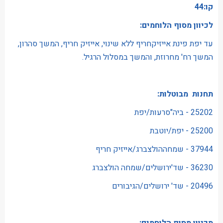
קו:44
לכיוון מסוף הלוחמים:
עד יפת פינת אייזיקחריף ללא שינוי, אייזיק חריף, המשך סהרון,
המשך רח' מחרוזת, והמשך במסלול הרגיל.
תחנות מבוטלות:
25202 - ביה"סרעות/יפת
25200 - יפת/יוטבת
37944 - שמחההולצברג/אייזיק חריף
36230 - שד'ירושלים/שמחה הולצברג
20496 - שד' ירושלים/הגיבורים