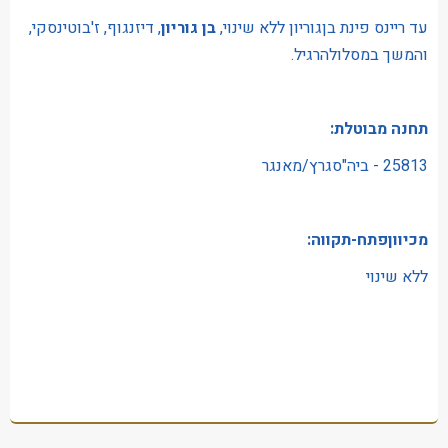
עד ריינס פינת בןגוריון ללא שינוי,
בן גוריון
, דיזנגוף, ז'בוטינסקי,
והמשך במסלולהרגיל.
תחנה מבוטלת:
25813 - ביה"סגרץ/מאנגר
מכיווןפתח-תקווה:
ללא שינוי