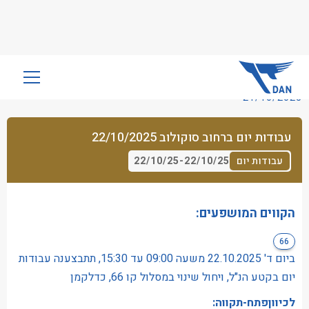
שִׂים
לֵב:
21/10/2025
בְּאֲתָר
זֶה
עבודות יום ברחוב סוקולוב 22/10/2025
מֻפְעֶלֶת
מַעֲרֶכֶת
22/10/25
-
22/10/25
עבודות יום
נָגִישׁ
בִּקְלִיק
הַמְּסַיַּעַת
הקווים המושפעים:
לִנְגִישׁוּת
66
הָאֲתָר.
ביום ד' 22.10.2025 משעה 09:00 עד 15:30, תתבצענה עבודות
יום בקטע הנ"ל, ויחול שינוי במסלול קו 66, כדלקמן
לכיווןפתח-תקווה: