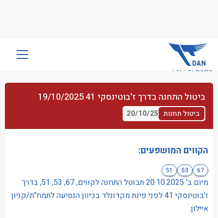
שִׂים
לֵב:
19/10/2025
בְּאֲתָר
זֶה
ביטול התחנה בדרך ז'בוטינסקי 41 19/10/2025
מֻפְעֶלֶת
מַעֲרֶכֶת
20/10/25
ביטול תחנות
נָגִישׁ
בִּקְלִיק
הַמְּסַיַּעַת
הקווים המושפעים:
לִנְגִישׁוּת
51
53
67
הָאֲתָר.
מיום ב' 20.10.2025 תבוטל התחנה לקווים, 67, 53, 51, בדרך
ז'בוטינסקי 41 לפני פינת מקדונלד בכיוון הנסיעה לתמח"ת/קניון
איילון