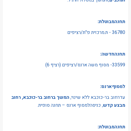
המכבים
,והמשך במסלול הרגיל.
תחנהמבוטלת:
36780 - ת.מרכזית פ"ת/רציפים
תחנהחדשה:
33599- מסוף משה ארנס/רציפים (רציף 6)
למסוףארנס:
עדרחוב בר-כוכבא ללא שינוי,
המשך ברחוב בר-כוכבא, רחוב
מבצע קדש
, כניסהלמסוף ארנס – תחנה סופית.
תחנהמבוטלת: