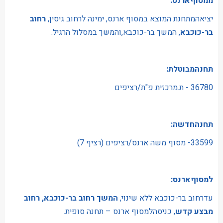
ממסוףארנס:
יציאהמתחנת המוצא במסוף ארנס, ימינה לרחוב גיסין,
רחוב
בר-כוכבא
, המשך בר-כוכבא,והמשך במסלול הרגיל.
תחנהמבוטלת:
36780 - ת.מרכזית פ"ת/רציפים
תחנהחדשה:
33599- מסוף משה ארנס/רציפים (רציף 7)
למסוףארנס:
עדרחוב בר-כוכבא ללא שינוי,
המשך רחוב בר-כוכבא, רחוב
מבצע קדש
, כניסהלמסוף ארנס – תחנה סופית.