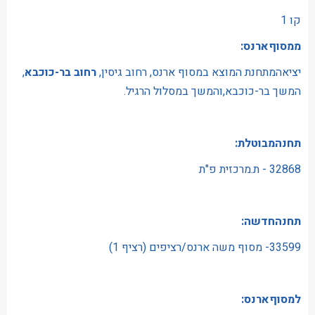
‍קו 1
ממסוףארנס:
יציאהמתחנת המוצא במסוף ארנס, רחוב גיסין,
רחוב בר-כוכבא
,
המשך בר-כוכבא,והמשך במסלול הרגיל.
תחנהמבוטלת:
32868 - ת.מרכזית פ"ת
תחנהחדשה:
33599- מסוף משה ארנס/רציפים (רציף 1)
למסוףארנס: