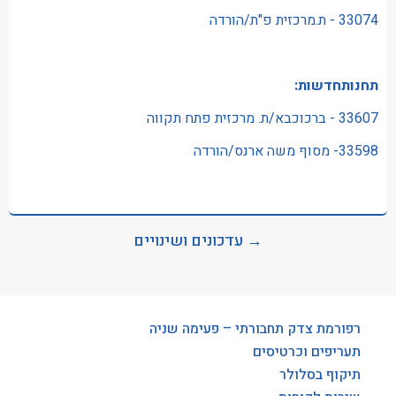
33074 - ת.מרכזית פ"ת/הורדה
תחנותחדשות:
33607 - ברכוכבא/ת. מרכזית פתח תקווה
33598- מסוף משה ארנס/הורדה
→ עדכונים ושינויים
רפורמת צדק תחבורתי – פעימה שניה
תעריפים וכרטיסים
תיקוף בסלולר