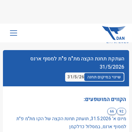
שִׂים
לֵב:
27/5/2026
בְּאֲתָר
זֶה
העתקת תחנת הקצה מת"מ פ"ת למסוף ארנס
מֻפְעֶלֶת
31/5/2026
מַעֲרֶכֶת
נָגִישׁ
31/5/26
שינוי במיקום תחנה
בִּקְלִיק
הַמְּסַיַּעַת
לִנְגִישׁוּת
הקווים המושפעים:
הָאֲתָר.
66
92
מיום א' 31.5.2026, תועתק תחנת הקצה של הקו מת"מ פ"ת
למסוף ארנס, במסלול כדלקמן