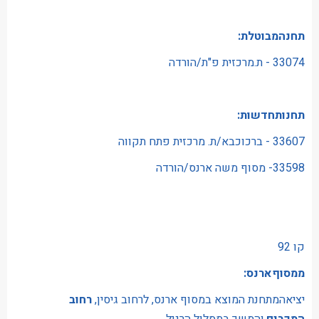
תחנהמבוטלת:
33074 - ת.מרכזית פ"ת/הורדה
תחנותחדשות:
33607 - ברכוכבא/ת. מרכזית פתח תקווה
33598- מסוף משה ארנס/הורדה
קו 92
ממסוףארנס:
יציאהמתחנת המוצא במסוף ארנס, לרחוב גיסין,
רחוב