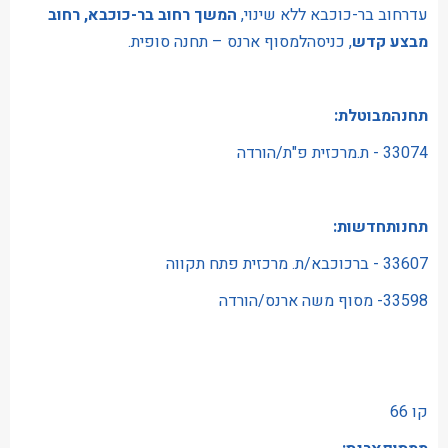
עדרחוב בר-כוכבא ללא שינוי,
המשך רחוב בר-כוכבא, רחוב
מבצע קדש
, כניסהלמסוף ארנס – תחנה סופית.
תחנהמבוטלת:
33074 - ת.מרכזית פ"ת/הורדה
תחנותחדשות:
33607 - ברכוכבא/ת. מרכזית פתח תקווה
33598- מסוף משה ארנס/הורדה
קו 66