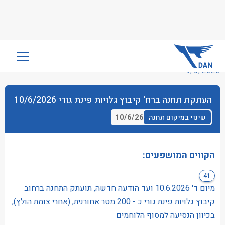
שִׂים
לֵב:
9/6/2026
בְּאֲתָר
זֶה
העתקת תחנה ברח' קיבוץ גלויות פינת גורי 10/6/2026
מֻפְעֶלֶת
מַעֲרֶכֶת
10/6/26
שינוי במיקום תחנה
נָגִישׁ
בִּקְלִיק
הַמְּסַיַּעַת
הקווים המושפעים:
לִנְגִישׁוּת
41
הָאֲתָר.
מיום ד' 10.6.2026 ועד הודעה חדשה, תועתק התחנה ברחוב
קיבוץ גלויות פינת גורי כ - 200 מטר אחורנית, (אחרי צומת הולץ),
בכיוון הנסיעה למסוף הלוחמים