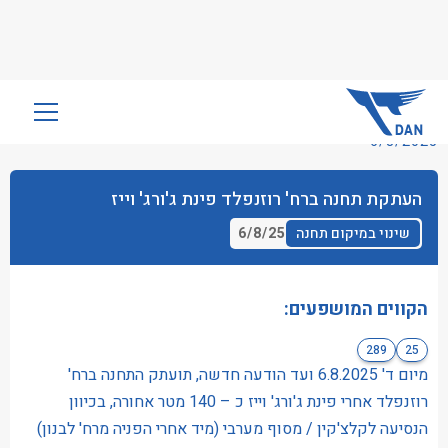
שִׂים
לֵב:
6/8/2025
בְּאֲתָר
זֶה
העתקת תחנה ברח' רוזנפלד פינת ג'ורג' וייז
מֻפְעֶלֶת
מַעֲרֶכֶת
6/8/25
שינוי במיקום תחנה
נָגִישׁ
בִּקְלִיק
הַמְּסַיַּעַת
הקווים המושפעים:
לִנְגִישׁוּת
289
25
הָאֲתָר.
מיום ד' 6.8.2025 ועד הודעה חדשה, תועתק התחנה ברח'
רוזנפלד אחרי פינת ג'ורג' וייז כ – 140 מטר אחורה, בכיוון
הנסיעה לקלצ'קין / מסוף מערבי (מיד אחרי הפניה מרח' לבנון)