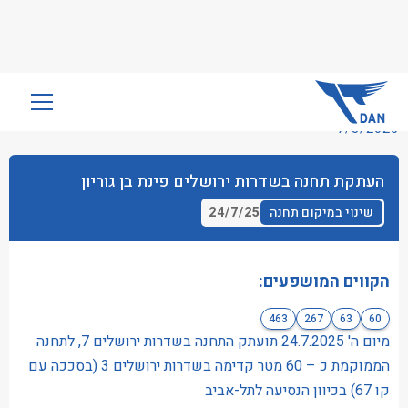
שִׂים
לֵב:
7/8/2025
בְּאֲתָר
זֶה
העתקת תחנה בשדרות ירושלים פינת בן גוריון
מֻפְעֶלֶת
מַעֲרֶכֶת
24/7/25
שינוי במיקום תחנה
נָגִישׁ
בִּקְלִיק
הַמְּסַיַּעַת
הקווים המושפעים:
לִנְגִישׁוּת
463
267
63
60
הָאֲתָר.
מיום ה' 24.7.2025 תועתק התחנה בשדרות ירושלים 7, לתחנה
הממוקמת כ – 60 מטר קדימה בשדרות ירושלים 3 (בסככה עם
קו 67) בכיוון הנסיעה לתל-אביב