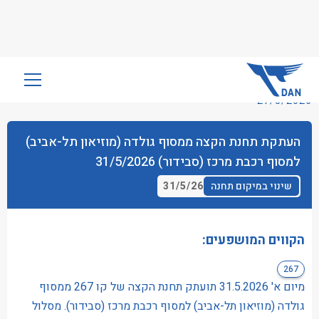
שִׂים
לֵב:
27/5/2026
בְּאֲתָר
זֶה
העתקת תחנת הקצה ממסוף גולדה (מוזיאון תל-אביב)
מֻפְעֶלֶת
למסוף רכבת מרכז (סבידור) 31/5/2026
מַעֲרֶכֶת
נָגִישׁ
31/5/26
שינוי במיקום תחנה
בִּקְלִיק
הַמְּסַיַּעַת
לִנְגִישׁוּת
הקווים המושפעים:
הָאֲתָר.
267
מיום א' 31.5.2026 תועתק תחנת הקצה של קו 267 ממסוף
גולדה (מוזיאון תל-אביב) למסוף רכבת מרכז (סבידור). מסלול