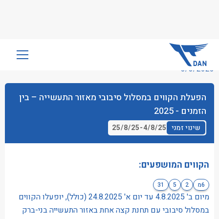
שִׂים
לֵב:
3/8/2025
בְּאֲתָר
זֶה
הפעלת הקווים במסלול סיבובי מאזור התעשייה – בין
מֻפְעֶלֶת
הזמנים - 2025
מַעֲרֶכֶת
נָגִישׁ
25/8/25
-
4/8/25
שינוי זמני
בִּקְלִיק
הַמְּסַיַּעַת
לִנְגִישׁוּת
הקווים המושפעים:
הָאֲתָר.
6מ
2
5
31
מיום ב' 4.8.2025 עד יום א' 24.8.2025 (כולל), יופעלו הקווים
במסלול סיבובי עם תחנת קצה אחת באזור התעשייה בני-ברק