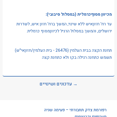
מכיוון מסוףכרמלית (במסלול סיבובי):
עד רח' חזוןאיש ללא שינוי, המשך ברח' חזון איש, לשדרות
ירושלים, והמשך במסלול הרגיל לכיווןמסוף כרמלית.
תחנת הקצה בבית העלמין (26476 - בית העלמין/חזוןאי"ש)
תשמש כתחנה רגילה בקו ולא כתחנת קצה
→ עדכונים ושינויים
רפורמת צדק תחבורתי – פעימה שניה
תעריפים וכרטיסים