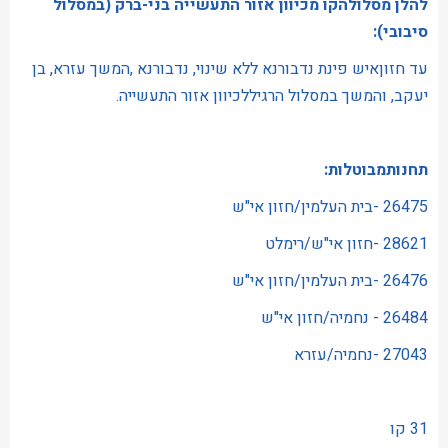
להלן מסלולהקו מכיוון אזור התעשייה בני-ברק (במסלול
סיבובי):
עד חזוןאיש פינת נדבורנא ללא שינוי, נדבורנא ,המשך עזרא, בן
יעקב, והמשך במסלול הרגיללכיוון אזור התעשייה.
תחנותמבוטלות:
26475 -בית העלמין/חזון אי"ש
28621 -חזון אי"ש/רימלט
26476 -בית העלמין/חזון אי"ש
26484 - נחמיה/חזון אי"ש
27043 -נחמיה/עזרא
31 קו