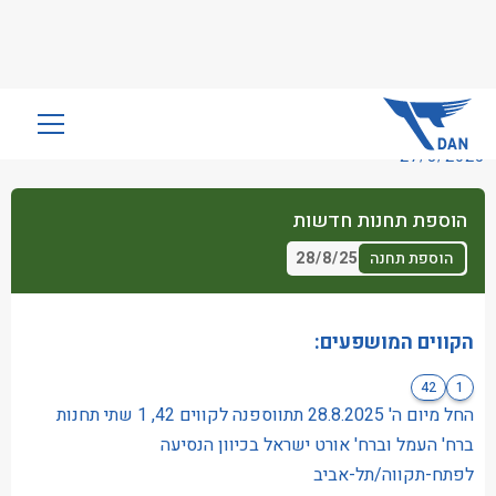
שִׂים
לֵב:
27/8/2025
בְּאֲתָר
זֶה
הוספת תחנות חדשות
מֻפְעֶלֶת
מַעֲרֶכֶת
28/8/25
הוספת תחנה
נָגִישׁ
בִּקְלִיק
הַמְּסַיַּעַת
הקווים המושפעים:
לִנְגִישׁוּת
42
1
הָאֲתָר.
החל מיום ה' 28.8.2025 תתווספנה לקווים 42, 1 שתי תחנות
ברח' העמל וברח' אורט ישראל בכיוון הנסיעה
לפתח-תקווה/תל-אביב