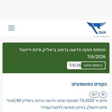
שִׂים
לֵב:
4/6/2026
בְּאֲתָר
זֶה
הוספת תחנה חדשה ברחוב ביאליק פינת ויינשל
מֻפְעֶלֶת
7/6/2026
מַעֲרֶכֶת
נָגִישׁ
7/6/26
הוספת תחנה
בִּקְלִיק
הַמְּסַיַּעַת
לִנְגִישׁוּת
הקווים המושפעים:
הָאֲתָר.
267
45
מיום א' 7.6.2026 תתווסף תחנה חדשה ברחוב ביאליק 89 (אחרי
פינת ויינשל), בכיוון הנסיעה לוינטר/עמידר