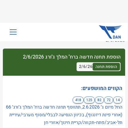
שִׂים
לֵב:
2/6/2026
בְּאֲתָר
זֶה
הוספת תחנה חדשה ברח' המלך ג'ורג 2/6/2026
מֻפְעֶלֶת
מַעֲרֶכֶת
2/6/26
הוספת תחנה
נָגִישׁ
בִּקְלִיק
הַמְּסַיַּעַת
הקווים המושפעים:
לִנְגִישׁוּת
418
125
82
72
14
הָאֲתָר.
החל מיום ג' 2.6.2026, תתווסף תחנה חדשה ברח' המלך ג'ורג' 66
(אחרי פינת דיזנגוף), בכיוון הנסיעה לבבלי/מסוף מערבי/עיריית
תל-אביב/פתח-תקווה/קריית חינוך/אזורי חן