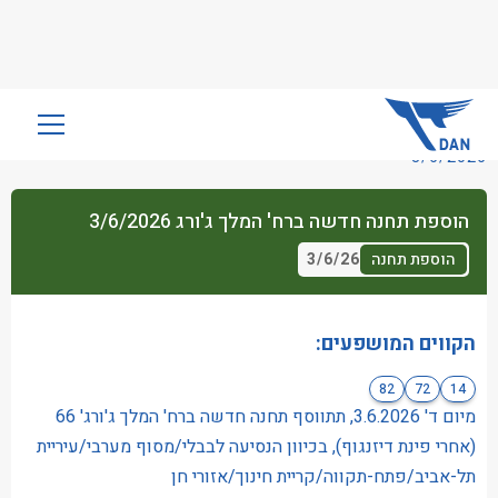
שִׂים
לֵב:
3/6/2026
בְּאֲתָר
זֶה
הוספת תחנה חדשה ברח' המלך ג'ורג 3/6/2026
מֻפְעֶלֶת
מַעֲרֶכֶת
3/6/26
הוספת תחנה
נָגִישׁ
בִּקְלִיק
הַמְּסַיַּעַת
הקווים המושפעים:
לִנְגִישׁוּת
82
72
14
הָאֲתָר.
מיום ד' 3.6.2026, תתווסף תחנה חדשה ברח' המלך ג'ורג' 66
(אחרי פינת דיזנגוף), בכיוון הנסיעה לבבלי/מסוף מערבי/עיריית
תל-אביב/פתח-תקווה/קריית חינוך/אזורי חן