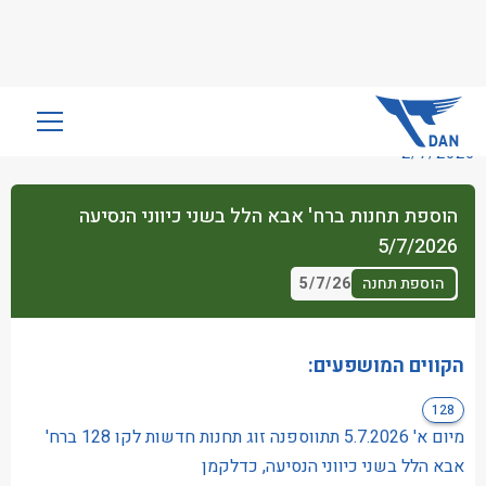
שִׂים
לֵב:
2/7/2026
בְּאֲתָר
זֶה
הוספת תחנות ברח' אבא הלל בשני כיווני הנסיעה
מֻפְעֶלֶת
5/7/2026
מַעֲרֶכֶת
נָגִישׁ
5/7/26
הוספת תחנה
בִּקְלִיק
הַמְּסַיַּעַת
לִנְגִישׁוּת
הקווים המושפעים:
הָאֲתָר.
128
מיום א' 5.7.2026 תתווספנה זוג תחנות חדשות לקו 128 ברח'
אבא הלל בשני כיווני הנסיעה, כדלקמן