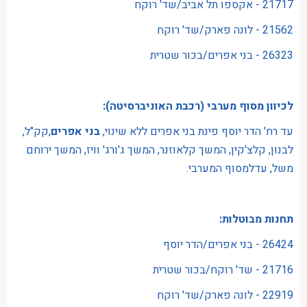
21717 - אקספו תל אביב/שד' רוקח
21562 - לונה פארק/שד' רוקח
26323 - בני אפרים/בכור שטרית
לכיוון מסוף מערבי (רכבת האוניברסיטה):
עד רח' הדר יוסף פינת בני אפרים ללא שינוי,
בני אפרים
,קק"ל,
לבנון, קלצ'קין, המשך קלאוזנר, המשך ג'ורג' וויז, המשך ירוחם
משל, עדלמסוף המערבי.
תחנות מבוטלות:
26424 - בני אפרים/הדר יוסף
21716 - שד' רוקח/בכור שטרית
22919 - לונה פארק/שד' רוקח