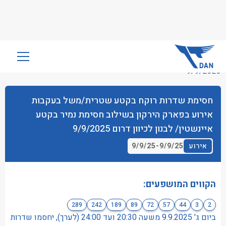
שִׂים
לֵב:
9/9/2025
בְּאֲתָר
זֶה
חסימת שדרות רוקח בקטע שטרית/משל בעקבות
מֻפְעֶלֶת
אירוע בפארק הירקון בשילוב חסימת נמיר בקטע
מַעֲרֶכֶת
נָגִישׁ
איינשטין/ לבנון לכיוון דרום 9/9/2025
בִּקְלִיק
9/9/25
-
9/9/25
אירוע
הַמְּסַיַּעַת
לִנְגִישׁוּת
הָאֲתָר.
הקווים המושפעים:
289
242
189
89
72
57
44
3
2
ביום ג' 9.9.2025 משעה 20:30 ועד 24:00 (לערך), יחסמו שדרות