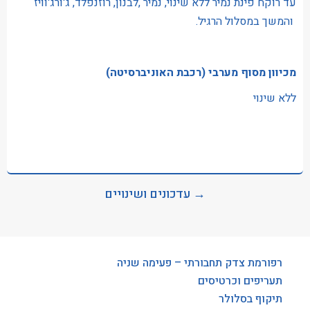
עד רוקח פינת נמיר ללא שינוי, נמיר ,לבנון, רוזנפלד, ג'ורג'וויז
והמשך במסלול הרגיל.
מכיוון מסוף מערבי (רכבת האוניברסיטה)
ללא שינוי
→ עדכונים ושינויים
רפורמת צדק תחבורתי – פעימה שניה
תעריפים וכרטיסים
תיקוף בסלולר