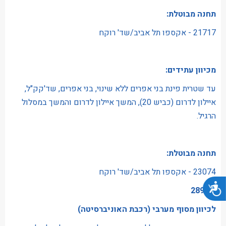
תחנה מבוטלת:
21717 - אקספו תל אביב/שד' רוקח
מכיוון עתידים:
עד שטרית פינת בני אפרים ללא שינוי, בני אפרים, שד'קק"ל,
איילון לדרום (כביש 20), המשך איילון לדרום והמשך במסלול
הרגיל.
תחנה מבוטלת:
23074 - אקספו תל אביב/שד' רוקח
נגישות
קו: 289
לכיוון מסוף מערבי (רכבת האוניברסיטה)