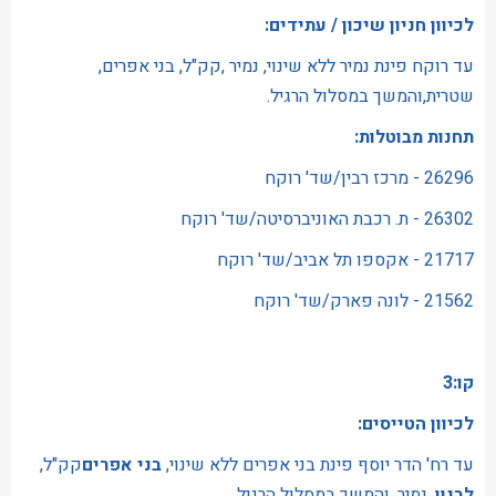
לכיוון חניון שיכון / עתידים:
עד רוקח פינת נמיר ללא שינוי, נמיר ,קק"ל, בני אפרים,
שטרית,והמשך במסלול הרגיל.
תחנות מבוטלות:
26296 - מרכז רבין/שד' רוקח
26302 - ת. רכבת האוניברסיטה/שד' רוקח
21717 - אקספו תל אביב/שד' רוקח
21562 - לונה פארק/שד' רוקח
קו:3
לכיוון הטייסים:
עד רח' הדר יוסף פינת בני אפרים ללא שינוי,
בני אפרים
קק"ל,
לבנון
, נמיר, והמשך במסלול הרגיל.