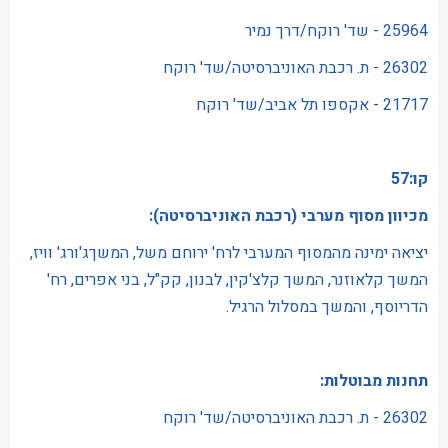
25964 - שד' רוקח/דרך נמיר
26302 - ת. רכבת האוניברסיטה/שד' רוקח
21717 - אקספו תל אביב/שד' רוקח
קו:57
מכיוון מסוף מערבי (רכבת האוניברסיטה):
יציאה ימינה מהמסוף המערבי לרח' ירוחם משל, המשךג'ורג' וויז,
המשך קלאוזנר, המשך קלצ'קין, לבנון, קק"ל, בני אפרים, רח'
הדריוסף, והמשך במסלול הרגיל.
תחנות מבוטלות:
26302 - ת. רכבת האוניברסיטה/שד' רוקח