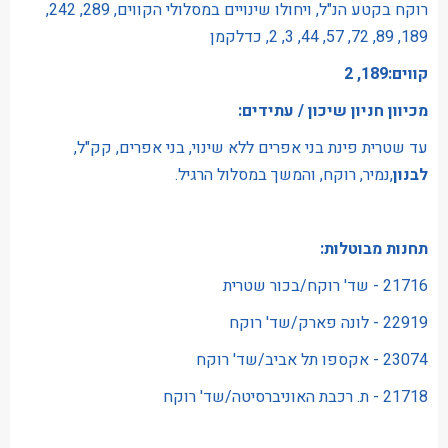
רוקח בקטע הנ"ל, ויחולו שינויים במסלולי הקווים, 289, 242,
189, 89, 72, 57, 44, 3, 2, כדלקמן
קווים:189, 2
מכיוון חניון שיכון / עתידים:
עד שטרית פינת בני אפרים ללא שינוי, בני אפרים, קק"ל,
לבנון
,נמיר, רוקח, והמשך במסלול הרגיל.
תחנות מבוטלות:
21716 - שד' רוקח/בכור שטרית
22919 - לונה פארק/שד' רוקח
23074 - אקספו תל אביב/שד' רוקח
21718 - ת. רכבת האוניברסיטה/שד' רוקח