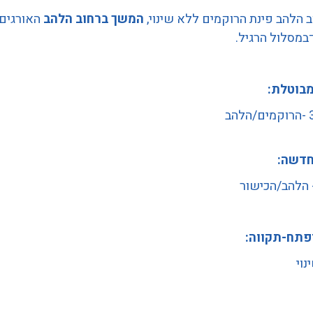
 הלהב פינת הרוקמים ללא שינוי,
המשך ברחוב הלהב
האורגים,
מסלול הרגיל.
בוטלת:
הב
דשה:
ןפתח-תקווה:
וי