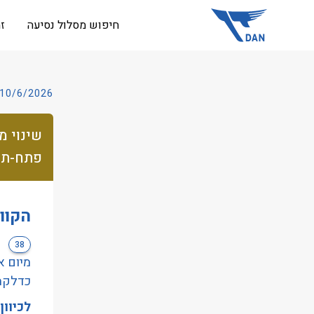
שִׂים
חיפוש מסלול נסיעה
ז
לֵב:
בְּאֲתָר
זֶה
מֻפְעֶלֶת
10/6/2026
מַעֲרֶכֶת
נָגִישׁ
שינוי מ
בִּקְלִיק
פתח-תקווה 26
הַמְּסַיַּעַת
לִנְגִישׁוּת
הָאֲתָר.
הקוו
לְחַץ
Control-
38
F11
לְהַתְאָמַת
כדלקמ
הָאֲתָר
לכיוון
לְעִוְורִים