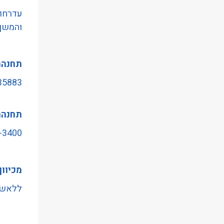
הַמִּשְׁתַּמְּשִׁים
עדרחוב
בְּתוֹכְנַת
והמשךב
קוֹרֵא־מָסָךְ;
לְחַץ
תחנהמ
Control-
F10
35883 -הרוקמים/הל
לִפְתִיחַת
תַּפְרִיט
תחנהח
נְגִישׁוּת.
3400- הלהב/הכישור
מכיוו
ללאשינ