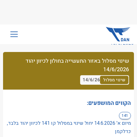
שִׂים
לֵב:
10/6/2026
בְּאֲתָר
זֶה
שינוי מסלול באזור התעשייה בחולון לכיוון יהוד
מֻפְעֶלֶת
14/6/2026
מַעֲרֶכֶת
נָגִישׁ
14/6/26
שינוי מסלול
בִּקְלִיק
הַמְּסַיַּעַת
לִנְגִישׁוּת
הקווים המושפעים:
הָאֲתָר.
141
מיום א' 14.6.2026 יחול שינוי במסלול קו 141 לכיוון יהוד בלבד,
כדלקמן