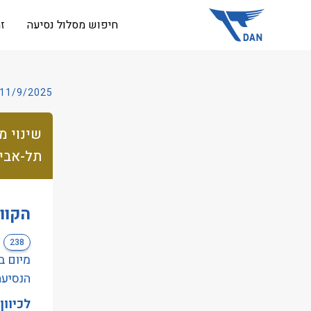
שִׂים
חיפוש מסלול נסיעה
ז
לֵב:
בְּאֲתָר
זֶה
מֻפְעֶלֶת
11/9/2025
מַעֲרֶכֶת
נָגִישׁ
שינוי מ
בִּקְלִיק
תל-אביב 9/2025
הַמְּסַיַּעַת
לִנְגִישׁוּת
הָאֲתָר.
הקוו
לְחַץ
Control-
238
F11
לְהַתְאָמַת
הנסיעה
הָאֲתָר
לכיוון
לְעִוְורִים