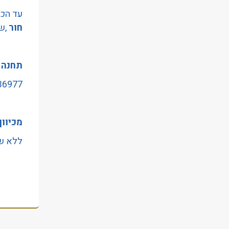
הַמִּשְׁתַּמְּשִׁים
עד הכי
בְּתוֹכְנַת
חור
,שר
קוֹרֵא־מָסָךְ;
לְחַץ
תחנה 
Control-
F10
36977 -שרגא רפאלי/אליהו בן 
לִפְתִיחַת
תַּפְרִיט
מכיוון
נְגִישׁוּת.
ללא שי